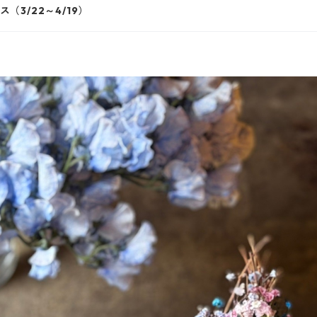
3/22～4/19）