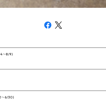
〜8/9)
）
6/30)