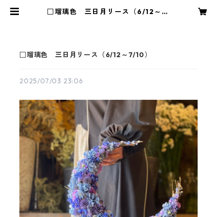
□瑠璃色 三日月リース（6/12～7/
10） | 花や蔦ひつじ
□瑠璃色 三日月リース（6/12～7/10）
2025/07/03 23:06