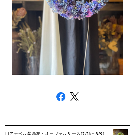
□アナベル紫陽花・オーヴァルリース(7/14〜8/9)