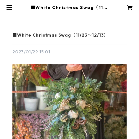
■White Christmas Swag（11/2
3〜12/13） | 花や蔦ひつじ
■White Christmas Swag（11/23〜12/13）
2023/01/29 15:01